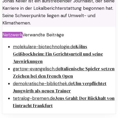
Jonas Keller ist ein aufstrebender Journalist, der seine
Karriere in der Lokalberichterstattung begonnen hat.
Seine Schwerpunkte liegen auf Umwelt- und
Klimathemen.
Netzwerk
Verwandte Beiträge
Kölns
molekulare-biotechnologie.de
Geißbockheim: Ein Gerichtsurteil und seine
Auswirkungen
Italienische Spieler setzen
gartow-evangelisch.de
Zeichen bei den French Open
Ulm verpflichtet
demokratische-bibliothek.de
Jungwirth als neuen Trainer
Jens Grahl: Der Rückhalt von
tetralog-bremen.de
Eintracht Frankfurt