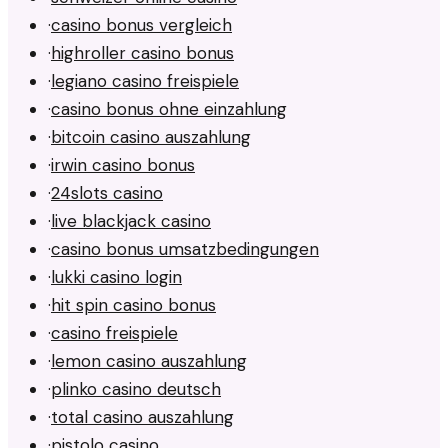
·
casino bonus vergleich
·
highroller casino bonus
·
legiano casino freispiele
·
casino bonus ohne einzahlung
·
bitcoin casino auszahlung
·
irwin casino bonus
·
24slots casino
·
live blackjack casino
·
casino bonus umsatzbedingungen
·
lukki casino login
·
hit spin casino bonus
·
casino freispiele
·
lemon casino auszahlung
·
plinko casino deutsch
·
total casino auszahlung
·
pistolo casino