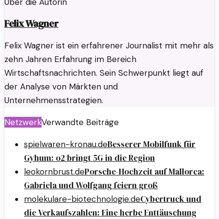
Über die Autorin
Felix Wagner
Felix Wagner ist ein erfahrener Journalist mit mehr als
zehn Jahren Erfahrung im Bereich
Wirtschaftsnachrichten. Sein Schwerpunkt liegt auf
der Analyse von Märkten und
Unternehmensstrategien.
Netzwerk
Verwandte Beiträge
Besserer Mobilfunk für
spielwaren-kronau.de
Gyhum: o2 bringt 5G in die Region
Porsche-Hochzeit auf Mallorca:
leokornbrust.de
Gabriela und Wolfgang feiern groß
Cybertruck und
molekulare-biotechnologie.de
die Verkaufszahlen: Eine herbe Enttäuschung