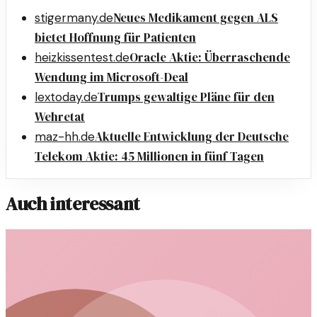
Neues Medikament gegen ALS
stigermany.de
bietet Hoffnung für Patienten
Oracle Aktie: Überraschende
heizkissentest.de
Wendung im Microsoft-Deal
Trumps gewaltige Pläne für den
lextoday.de
Wehretat
Aktuelle Entwicklung der Deutsche
maz-hh.de
Telekom Aktie: 45 Millionen in fünf Tagen
Auch interessant