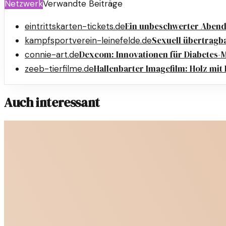
Netzwerk
Verwandte Beiträge
Ein unbeschwerter Abend
eintrittskarten-tickets.de
Sexuell übertragb
kampfsportverein-leinefelde.de
Dexcom: Innovationen für Diabete
connie-art.de
Hallenbarter Imagefilm: Holz mi
zeeb-tierfilme.de
Auch interessant