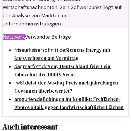
Wirtschaftsnachrichten. Sein Schwerpunkt liegt auf
der Analyse von Märkten und
Unternehmensstrategien.
Netzwerk
Verwandte Beiträge
Siemens Energy mit
friseurkaiserschnitt.de
Kursverlusten am Vormittag
Sony Deutschland feiert ein
dagmarfett.de
Jahrzehnt der 1000X-Serie
Ist der Nasdaq-Preis nach jahrelangen
fw61.de
Gewinnen überbewertet?
Bobingen im Konflikt: Freiflächen-
aragurien.de
Photovoltaik gegen landwirtschaftliche Flächen
Auch interessant